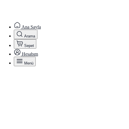
Ana Sayfa
Arama
Sepet
Hesabım
Menü