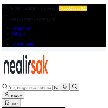
Yardım mı lazım?
Bizi Arayın
+905321597823
Özel Fırsatları Kaçırmayın!
Kategoriler
İletişim
Sipariş Takip
Hesabım
0,00 ₺