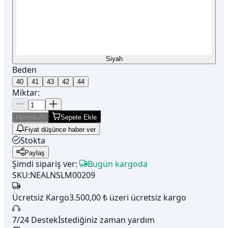
Siyah
Beden
40
41
43
42
44
Miktar:
Hemen Al
Sepete Ekle
Fiyat düşünce haber ver
Stokta
Paylaş
Şimdi sipariş ver:
Bugün kargoda
SKU:
NEALNSLM00209
Ücretsiz Kargo
3.500,00 ₺ üzeri ücretsiz kargo
7/24 Destek
İstediğiniz zaman yardım